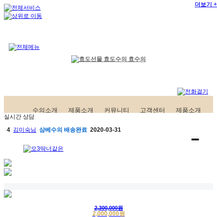
더보기 +
더보기 +
수의소개
제품소개
커뮤니티
고객센터
제품소개
실시간 상담
4
김미숙님
삼베수의
배송완료
2020-03-31
5
김희섭님
삼베수의
배송완료
2020-03-12
6
홍성길님
한지수의
구매완료
2020-03-02
7
고객님
삼베수의
구매완료
2020-02-25
8
한영자님
삼베수의
구매완료
2019-07-11
2,300,000원
2,000,000원