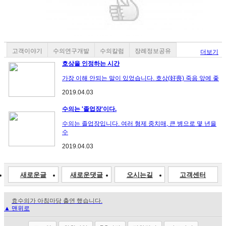
고객이야기
수의연구개발
수의칼럼
장례정보공유
더보기
호상을 인정하는 시간
가장 이해 안되는 말이 있었습니다. 호상(好喪) 죽음 앞에 좋
2019.04.03
수의는 '졸업장'이다.
수의는 졸업장입니다. 여러 형제 중치매, 큰 병으로 몇 년을
수
2019.04.03
새로운글
새로운댓글
오시는길
고객센터
효수의가 아침마당 출연 했습니다.
▲ 맨위로
새벽배송 정책 유지하는 이유
효도수의 효 수의! 다시 시작합니다.
수의선택방법 및 요령을 알려드립니다.