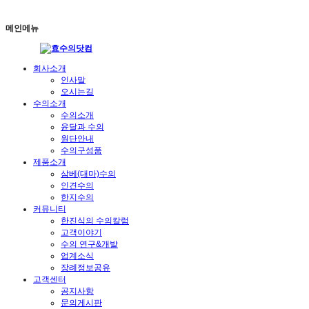
메인메뉴
회사소개
인사말
오시는길
수의소개
수의소개
윤달과 수의
원단안내
수의구성품
제품소개
삼베(대마)수의
인견수의
한지수의
커뮤니티
한진식의 수의칼럼
고객이야기
수의 연구&개발
업계소식
장례정보공유
고객센터
공지사항
문의게시판