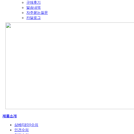
구매후기
발송내역
자주묻는질문
카달로그
제품소개
삼베(대마)수의
인견수의