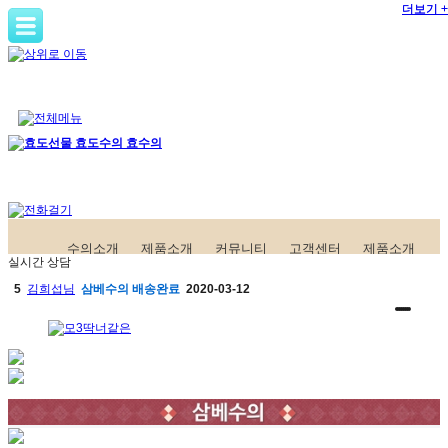
더보기 +
더보기 +
수의소개
제품소개
커뮤니티
고객센터
제품소개
실시간 상담
5
김희섭님
삼베수의
배송완료
2020-03-12
6
홍성길님
한지수의
구매완료
2020-03-02
7
고객님
삼베수의
구매완료
2020-02-25
8
한영자님
삼베수의
구매완료
2019-07-11
1
긴급배송
한지수의
배송완료
2020-04-17