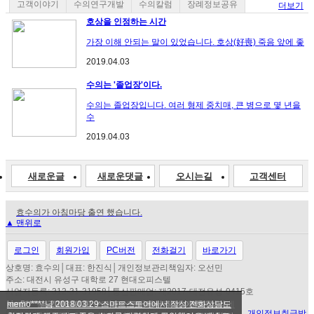
고객이야기
수의연구개발
수의칼럼
장례정보공유
더보기
호상을 인정하는 시간
가장 이해 안되는 말이 있었습니다. 호상(好喪) 죽음 앞에 좋
2019.04.03
수의는 '졸업장'이다.
수의는 졸업장입니다. 여러 형제 중치매, 큰 병으로 몇 년을
수
2019.04.03
새로운글
새로운댓글
오시는길
고객센터
효수의가 아침마당 출연 했습니다.
▲ 맨위로
새벽배송 정책 유지하는 이유
효도수의 효 수의! 다시 시작합니다.
수의선택방법 및 요령을 알려드립니다.
로그인
회원가입
PC버전
전화걸기
바로가기
수의 11종 원단시험성적서 취득.
상호명: 효수의│대표: 한진식│개인정보관리책임자: 오선민
주소: 대전시 유성구 대학로 27 현대오피스텔
사업자등록: 312-31-31958│통신판매업: 제2017-대전유성-0415호
ngd_****님 2018.04.23 스마트스토어에서 작성수의는 처음
kore****님 2018.04.19 스마트스토어에서 작성 저렴한 가격에
jess****님 2018.04.19 스마트스토어에서 작성친절하게 상담
kim5****님 2018.04.01 스마트스토어에서 작성 이백이상의
memo****님 2018.03.29 스마트스토어에서 작성 전화상담도
COPYRIGHT(C) 효수의 ALL RIGHT RESERVED.
이용약관
l
개인정보취급방