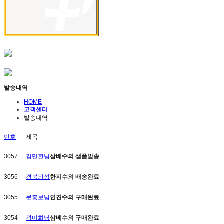
발송내역
HOME
고객센터
발송내역
번호
제목
3057
김민환님
삼베수의
샘플발송
3056
경북의성
한지수의
배송완료
3055
문홍보님
인견수의
구매완료
3054
곽미희님
삼베수의
구매완료