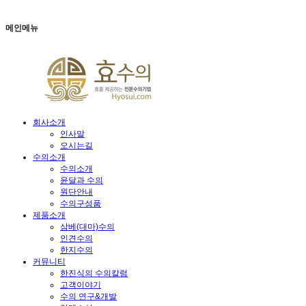
메인메뉴
회사소개
인사말
오시는길
수의소개
수의소개
윤달과 수의
원단안내
수의구성품
제품소개
삼베(대마)수의
인견수의
한지수의
커뮤니티
한진식의 수의칼럼
고객이야기
수의 연구&개발