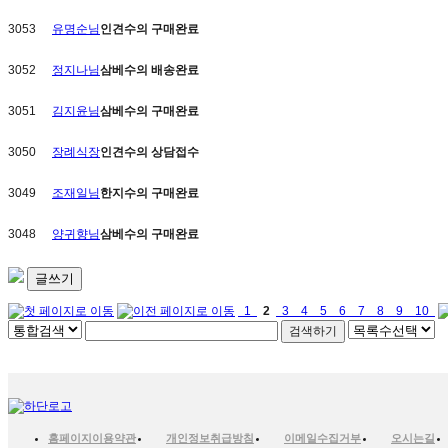
3053
유명순님
인견수의
구매완료
3052
정지나님
삼베수의
배송완료
3051
김지윤님
삼베수의
구매완료
3050
장례식장
인견수의
상담접수
3049
조재일님
한지수의
구매완료
3048
양귀향님
삼베수의
구매완료
글쓰기
1
2
3
4
5
6
7
8
9
10
홈페이지이용약관
개인정보취급방침
이메일수집거부
오시는길